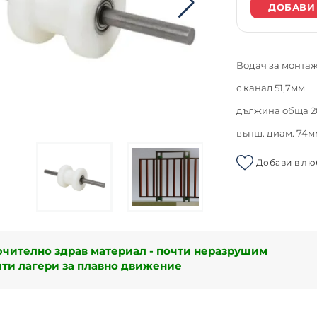
ДОБАВИ
Водач за монта
с канал 51,7мм
дължина обща 
външ. диам. 74м
Добави в л
чително здрав материал - почти неразрушим
ити лагери за плавно движение