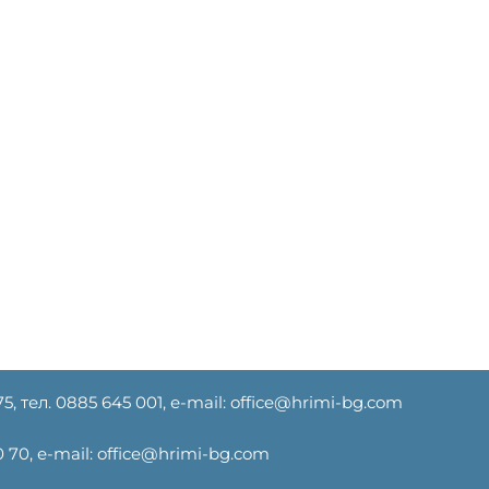
75, тел. ‎0885 645 001, е-mail: office@hrimi-bg.com
 70, е-mail: office@hrimi-bg.com