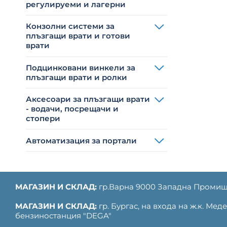
регулируеми и лагерни
Конзолни системи за
плъзгащи врати и готови
врати
Подцинковани винкели за
плъзгащи врати и ролки
Аксесоари за плъзгащи врати
- водачи, посрещачи и
стопери
Автоматизация за портали
МАГАЗИН И СКЛАД:
гр.Варна 9000 Западна Промиш
МАГАЗИН И СКЛАД:
гр. Бургас, на входа на ж.к. Ме
бензиностанция "DEGA"