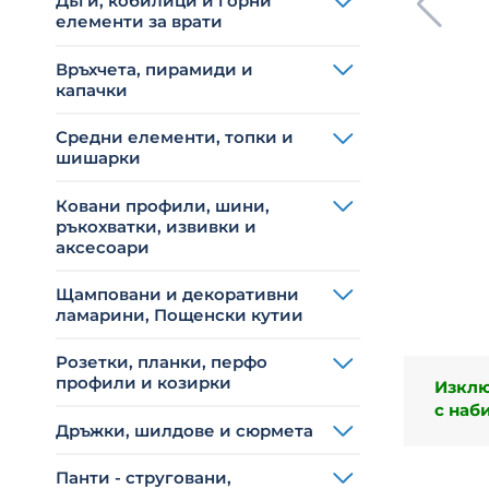
Дъги, кобилици и горни
елементи за врати
Връхчета, пирамиди и
капачки
Средни елементи, топки и
шишарки
Ковани профили, шини,
ръкохватки, извивки и
аксесоари
Щамповани и декоративни
ламарини, Пощенски кутии
Розетки, планки, перфо
профили и козирки
Изклю
с наб
Дръжки, шилдове и сюрмета
Панти - струговани,