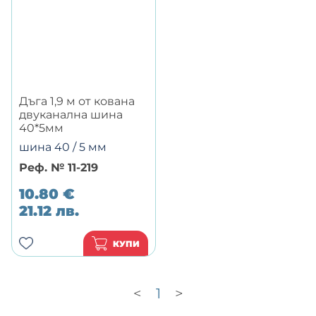
Дъга 1,9 м от кована
двуканална шина
40*5мм
шина 40 / 5 мм
Реф. № 11-219
10.80
€
21.12
лв.
КУПИ
<
1
>