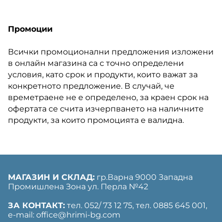
Промоции
Всички промоционални предложения изложени
в онлайн магазина са с точно определени
условия, като срок и продукти, които важат за
конкретното предложение. В случай, че
времетраене не е определено, за краен срок на
офертата се счита изчерпването на наличните
продукти, за които промоцията е валидна.
МАГАЗИН И СКЛАД:
гр.Варна 9000 Западна
Промишлена Зона ул. Перла №42
ЗА КОНТАКТ:
тел. 052/ 73 12 75, тел. ‎0885 645 001,
е-mail: office@hrimi-bg.com