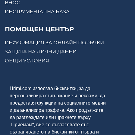
ВНОС
ИНСТРУМЕНТАЛНА БАЗА
ПОМОЩЕН ЦЕНТЪР
ИНФОРМАЦИЯ ЗА ОНЛАЙН ПОРЪЧКИ
ЗАЩИТА НА ЛИЧНИ ДАННИ
ОБЩИ УСЛОВИЯ
КОНТАКТИ
Hrimi.com използва бисквитки, за да
ЗА НАС
персонализира съдържание и реклами, да
МОСТРЕНА ЗАЛА
предоставя функции на социалните медии
ОНЛАЙН МАГАЗИН
и да анализира трафика. Ако продължите
да разглеждате или щракнете върху
„Приемам“, вие се съгласявате със
ДОСТАВКА И ПЛАЩАНЕ
съхраняването на бисквитки от първа и