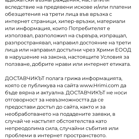
вследствие на предявени искове и/или платени
обезщетения на трети лица във връзка с
интернет страници, хипер-връзки, материали
или информация, които Потребителят е
използвал, разположил на сървъра, изпращал,
разпространявал, направил достояние на трети
лица или направил достъпни чрез Хрими ЕООД
в нарушение на закона, настоящите Условия за
ползване, добрите нрави или интернет етиката.
ДОСТАВЧИКЪТ полага грижа информацията,
която се публикува на сайта www.Hrimi.com да
бъде вярна и актуална. ДОСТАВЧИКЪТ не носи
отговорност за невъзможността да се
предостави достъп до сайта, както и за
необработването на подадените заявки, в
случай че настъпят обстоятелства като
непреодолима сила, случайни събития или
проблеми в интернет пространството.