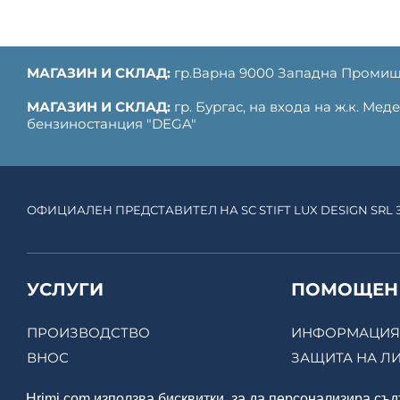
МАГАЗИН И СКЛАД:
гр.Варна 9000 Западна Промиш
МАГАЗИН И СКЛАД:
гр. Бургас, на входа на ж.к. Ме
бензиностанция "DEGA"
ОФИЦИАЛЕН ПРЕДСТАВИТЕЛ НА SC STIFT LUX DESIGN SRL
УСЛУГИ
ПОМОЩЕН
ПРОИЗВОДСТВО
ИНФОРМАЦИЯ 
ВНОС
ЗАЩИТА НА Л
ИНСТРУМЕНТАЛНА БАЗА
ОБЩИ УСЛОВ
Hrimi.com използва бисквитки, за да персонализира съ