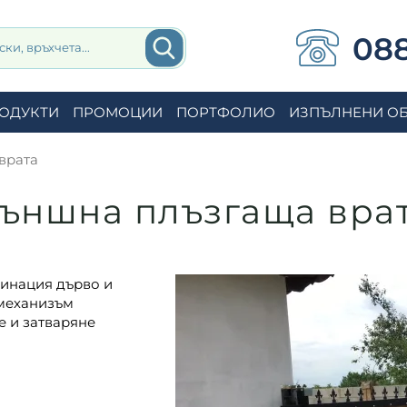
088
ОДУКТИ
ПРОМОЦИИ
ПОРТФОЛИО
ИЗПЪЛНЕНИ О
врата
ъншна плъзгаща вра
бинация дърво и
 механизъм
е и затваряне