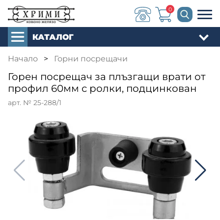
0
КАТАЛОГ
Начало
>
Горни посрещачи
Горен посрещач за плъзгащи врати от
профил 60мм с ролки, подцинкован
арт. № 25-288/1