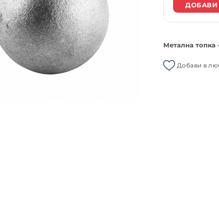
ДОБАВИ
Метална топка 
Добави в л