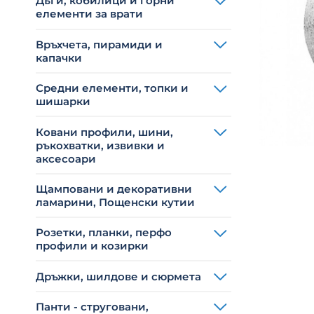
Дъги, кобилици и горни
елементи за врати
Връхчета, пирамиди и
капачки
Средни елементи, топки и
шишарки
Ковани профили, шини,
ръкохватки, извивки и
аксесоари
Щамповани и декоративни
ламарини, Пощенски кутии
Розетки, планки, перфо
профили и козирки
Дръжки, шилдове и сюрмета
Панти - струговани,