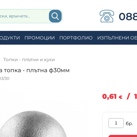
088
ОДУКТИ
ПРОМОЦИИ
ПОРТФОЛИО
ИЗПЪЛНЕНИ О
Топки - плътни и кухи
 топка - плътна ф30мм
03/30
0,61
/
€
бр.