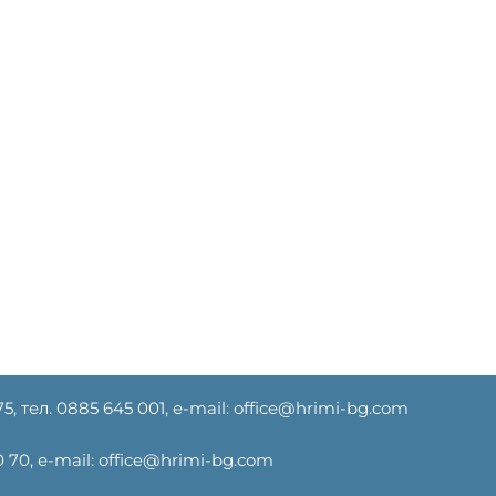
75, тел. ‎0885 645 001, е-mail: office@hrimi-bg.com
 70, е-mail: office@hrimi-bg.com