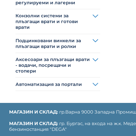
регулируеми и лагерни
Конзолни системи за
плъзгащи врати и готови
врати
Подцинковани винкели за
плъзгащи врати и ролки
Аксесоари за плъзгащи врати
- водачи, посрещачи и
стопери
Автоматизация за портали
МАГАЗИН И СКЛАД:
гр.Варна 9000 Западна Промиш
МАГАЗИН И СКЛАД:
гр. Бургас, на входа на ж.к. Ме
бензиностанция "DEGA"