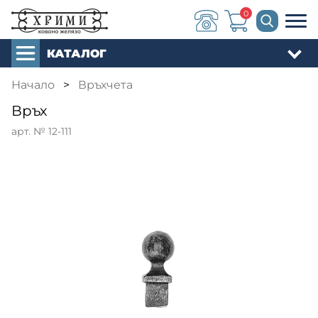
0
КАТАЛОГ
Начало
>
Връхчета
Връх
арт. № 12-111