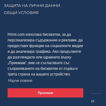
ЗАЩИТА НА ЛИЧНИ ДАННИ
ОБЩИ УСЛОВИЯ
КОНТАКТИ
Hrimi.com използва бисквитки, за да
ЗА НАС
персонализира съдържание и реклами, да
МОСТРЕНА ЗАЛА
предоставя функции на социалните медии
ОНЛАЙН МАГАЗИН
и да анализира трафика. Ако продължите
да разглеждате или щракнете върху
„Приемам“, вие се съгласявате със
ДОСТАВКА И ПЛАЩАНЕ
съхраняването на бисквитки от първа и
трета страна на вашето устройство.
НАЧИНИ НА ПЛАЩАНЕ
Научи повече
РЕКЛАМАЦИИ
Приемам
HRIMI.COM 2024. ВСИЧКИ ПРАВА ЗАПАЗЕНИ.