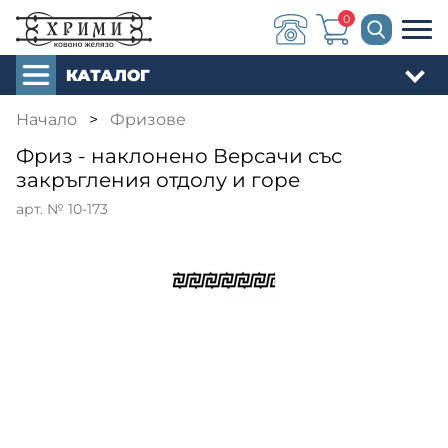
0
КАТАЛОГ
Начало
>
Фризове
Фриз - наклонено Версачи със
закръгления отдолу и горе
арт. № 10-173