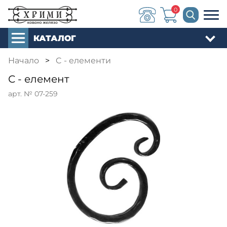
0
КАТАЛОГ
Начало
>
C - елементи
С - елемент
арт. № 07-259