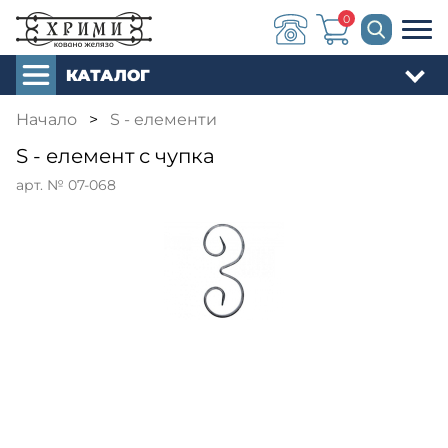
0
КАТАЛОГ
Начало
>
S - елементи
S - елемент с чупка
арт. № 07-068