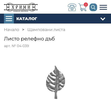
0
КАТАЛОГ
Начало
>
Щамповани листа
Листо релефно дъб
арт. № 04-039