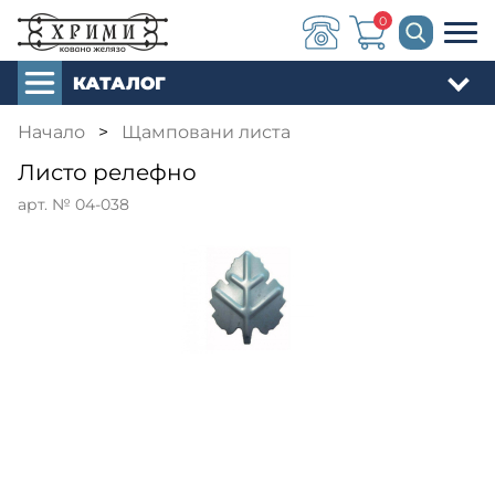
0
КАТАЛОГ
Начало
>
Щамповани листа
Листо релефно
арт. № 04-038